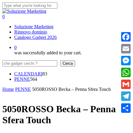
Skip
to
Close
main
Search
0
content
Menu
Soluzione Marketing
Rinnovo dominio
Catalogo Gadget 2026
Faceb
0
was successfully added to your cart.
Email
Cerca
Cerca
Messe
83
CALENDARI
83
564
prodotti
PENNE
564
What
prodotti
Home
PENNE
5050ROSSO Becka – Penna Sfera Touch
Gmail
Teleg
5050ROSSO Becka – Penna
Sfera Touch
Condi