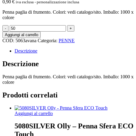
0,90
€
iva esclusa - personalizzazione inclusa
Penna paglia di frumento. Colori: vedi catalogo/sito. Imballo: 1000 x
colore
5063avana
Penna
Aggiungi al carrello
a
COD:
5063avana
Categoria:
PENNE
Scatto
Paglia
Descrizione
di
Frumento
Descrizione
quantità
Penna paglia di frumento. Colori: vedi catalogo/sito. Imballo: 1000 x
colore
Prodotti correlati
Aggiungi al carrello
5080SILVER Olly – Penna Sfera ECO
Touch