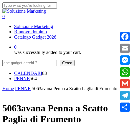
Skip
to
Close
main
Search
0
content
Menu
Soluzione Marketing
Rinnovo dominio
Catalogo Gadget 2026
Faceb
0
was successfully added to your cart.
Email
Cerca
Cerca
Messe
83
CALENDARI
83
564
prodotti
PENNE
564
What
prodotti
Home
PENNE
5063avana Penna a Scatto Paglia di Frumento
Gmail
Teleg
5063avana Penna a Scatto
Paglia di Frumento
Condi