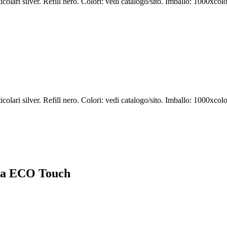
ticolari silver. Refill nero. Colori: vedi catalogo/sito. Imballo: 1000xcol
ticolari silver. Refill nero. Colori: vedi catalogo/sito. Imballo: 1000xcol
ra ECO Touch