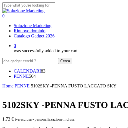
Skip
to
Close
main
Search
0
content
Menu
Soluzione Marketing
Rinnovo dominio
Catalogo Gadget 2026
0
was successfully added to your cart.
Cerca
Cerca
83
CALENDARI
83
564
prodotti
PENNE
564
prodotti
Home
PENNE
5102SKY -PENNA FUSTO LACCATO SKY
5102SKY -PENNA FUSTO LA
1,73
€
iva esclusa - personalizzazione inclusa