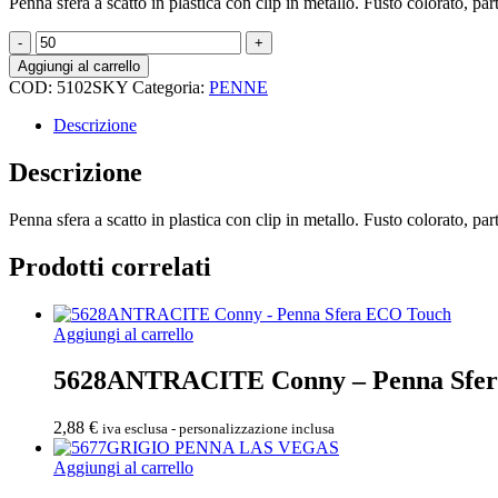
Penna sfera a scatto in plastica con clip in metallo. Fusto colorato, par
5102SKY
-
Aggiungi al carrello
PENNA
COD:
5102SKY
Categoria:
PENNE
FUSTO
LACCATO
Descrizione
SKY
quantità
Descrizione
Penna sfera a scatto in plastica con clip in metallo. Fusto colorato, par
Prodotti correlati
Aggiungi al carrello
5628ANTRACITE Conny – Penna Sfe
2,88
€
iva esclusa - personalizzazione inclusa
Aggiungi al carrello