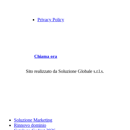
Privacy Policy
C
h
i
a
m
a
o
r
a
Sito realizzato da
Soluzione Globale s.r.l.s.
Close
Soluzione Marketing
Menu
Rinnovo dominio