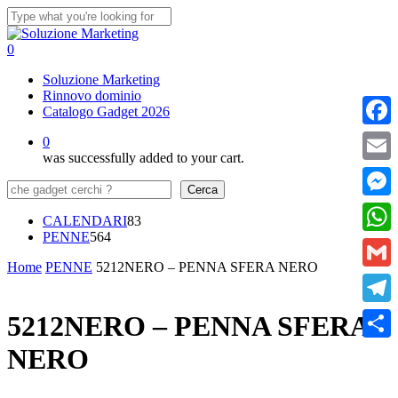
Skip
to
Close
main
Search
0
content
Menu
Soluzione Marketing
Rinnovo dominio
Catalogo Gadget 2026
Faceb
0
was successfully added to your cart.
Email
Cerca
Cerca
Messe
83
CALENDARI
83
564
prodotti
PENNE
564
What
prodotti
Home
PENNE
5212NERO – PENNA SFERA NERO
Gmail
Teleg
5212NERO – PENNA SFERA
NERO
Condi