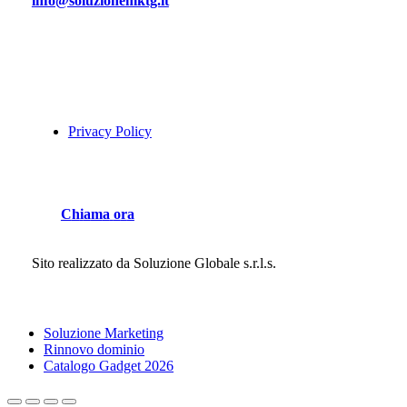
info@soluzionemktg.it
Privacy Policy
C
h
i
a
m
a
o
r
a
Sito realizzato da
Soluzione Globale s.r.l.s.
Close
Soluzione Marketing
Menu
Rinnovo dominio
Catalogo Gadget 2026