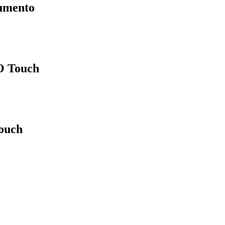
rumento
O Touch
ouch