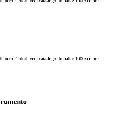
fill nero. Colori: vedi cata-logo. Imballo: 1000xcolore
fill nero. Colori: vedi cata-logo. Imballo: 1000xcolore
 Frumento