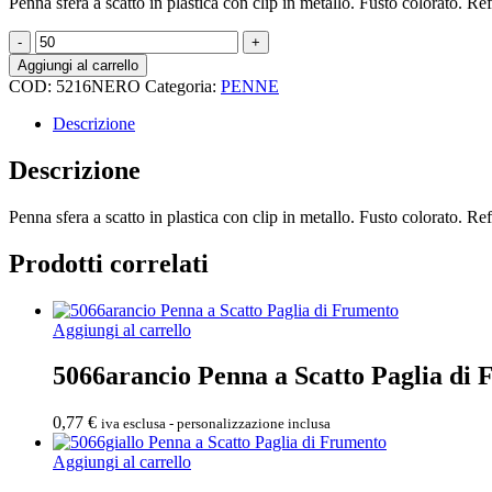
Penna sfera a scatto in plastica con clip in metallo. Fusto colorato. Re
5216NERO
PENNA
Aggiungi al carrello
SFERA
COD:
5216NERO
Categoria:
PENNE
quantità
Descrizione
Descrizione
Penna sfera a scatto in plastica con clip in metallo. Fusto colorato. Re
Prodotti correlati
Aggiungi al carrello
5066arancio Penna a Scatto Paglia di
0,77
€
iva esclusa - personalizzazione inclusa
Aggiungi al carrello