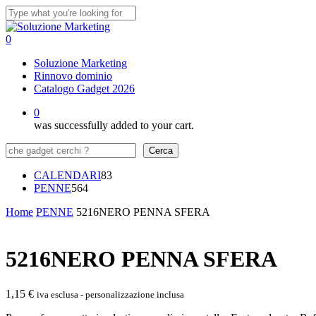
Skip
to
Close
main
Search
0
content
Menu
Soluzione Marketing
Rinnovo dominio
Catalogo Gadget 2026
0
was successfully added to your cart.
Cerca
Cerca
83
CALENDARI
83
564
prodotti
PENNE
564
prodotti
Home
PENNE
5216NERO PENNA SFERA
5216NERO PENNA SFERA
1,15
€
iva esclusa - personalizzazione inclusa