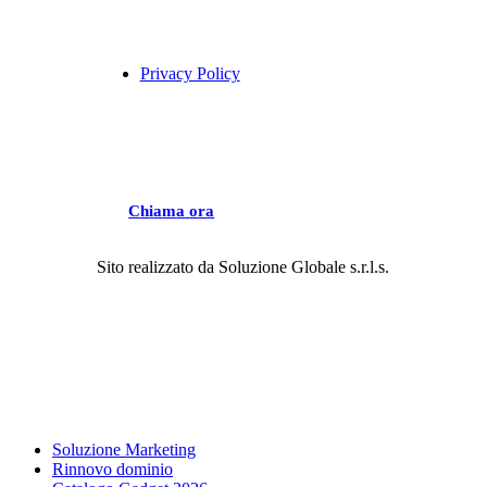
Privacy Policy
C
h
i
a
m
a
o
r
a
Sito realizzato da
Soluzione Globale s.r.l.s.
Close
Soluzione Marketing
Menu
Rinnovo dominio