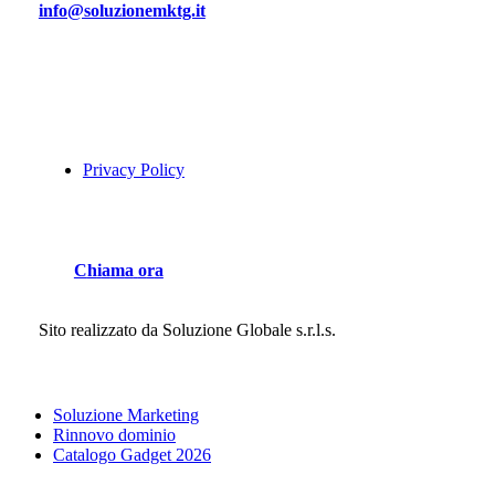
info@soluzionemktg.it
Privacy Policy
C
h
i
a
m
a
o
r
a
Sito realizzato da
Soluzione Globale s.r.l.s.
Close
Soluzione Marketing
Menu
Rinnovo dominio
Catalogo Gadget 2026