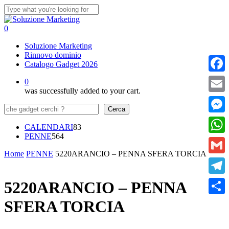
Skip
to
Close
main
Search
0
content
Menu
Soluzione Marketing
Rinnovo dominio
Catalogo Gadget 2026
Faceb
0
was successfully added to your cart.
Email
Cerca
Cerca
Messe
83
CALENDARI
83
564
prodotti
PENNE
564
What
prodotti
Home
PENNE
5220ARANCIO – PENNA SFERA TORCIA
Gmail
Teleg
5220ARANCIO – PENNA
SFERA TORCIA
Condi