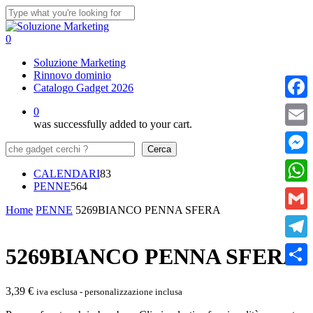
Skip
to
Close
main
Search
0
content
Menu
Soluzione Marketing
Rinnovo dominio
Catalogo Gadget 2026
Faceb
0
was successfully added to your cart.
Email
Cerca
Cerca
Messe
83
CALENDARI
83
564
prodotti
PENNE
564
What
prodotti
Home
PENNE
5269BIANCO PENNA SFERA
Gmail
Teleg
5269BIANCO PENNA SFERA
Condi
3,39
€
iva esclusa - personalizzazione inclusa