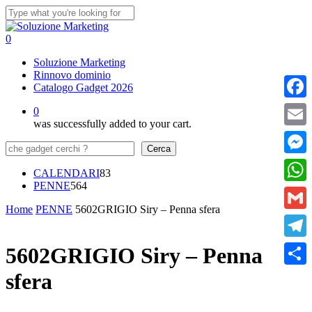
Skip
to
Close
main
Search
0
content
Menu
Soluzione Marketing
Rinnovo dominio
Catalogo Gadget 2026
Faceb
0
was successfully added to your cart.
Email
Cerca
Cerca
Messe
83
CALENDARI
83
564
prodotti
PENNE
564
What
prodotti
Home
PENNE
5602GRIGIO Siry – Penna sfera
Gmail
Teleg
5602GRIGIO Siry – Penna
sfera
Condi