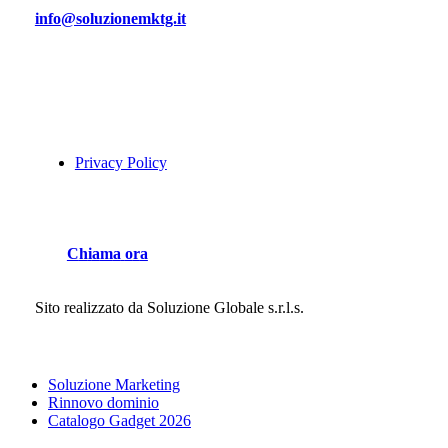
info@soluzionemktg.it
Privacy Policy
C
h
i
a
m
a
o
r
a
Sito realizzato da
Soluzione Globale s.r.l.s.
Close
Soluzione Marketing
Menu
Rinnovo dominio
Catalogo Gadget 2026