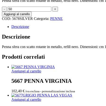
Penna sfera con scatto rotante in metallo, refill nero. Dimensioni: cm 1
5678SILVER
Boston
Aggiungi al carrello
-
COD:
5678SILVER
Categoria:
PENNE
Penna
sfera
Descrizione
quantità
Descrizione
Penna sfera con scatto rotante in metallo, refill nero. Dimensioni: cm 1
Prodotti correlati
Aggiungi al carrello
5667 PENNA VIRGINIA
102,40
€
iva esclusa - personalizzazione inclusa
Aggiungi al carrello