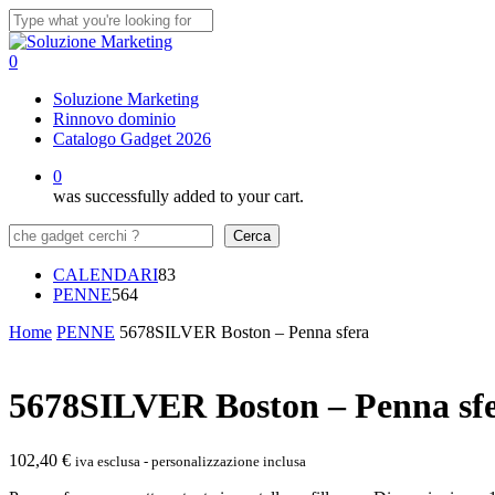
Skip
to
Close
main
Search
0
content
Menu
Soluzione Marketing
Rinnovo dominio
Catalogo Gadget 2026
0
was successfully added to your cart.
Cerca
Cerca
83
CALENDARI
83
564
prodotti
PENNE
564
prodotti
Home
PENNE
5678SILVER Boston – Penna sfera
5678SILVER Boston – Penna sf
102,40
€
iva esclusa - personalizzazione inclusa