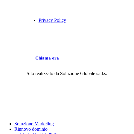
Privacy Policy
C
h
i
a
m
a
o
r
a
Sito realizzato da
Soluzione Globale s.r.l.s.
Close
Soluzione Marketing
Menu
Rinnovo dominio