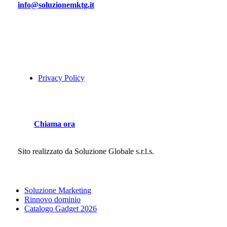
info@soluzionemktg.it
Privacy Policy
C
h
i
a
m
a
o
r
a
Sito realizzato da
Soluzione Globale s.r.l.s.
Close
Soluzione Marketing
Menu
Rinnovo dominio
Catalogo Gadget 2026