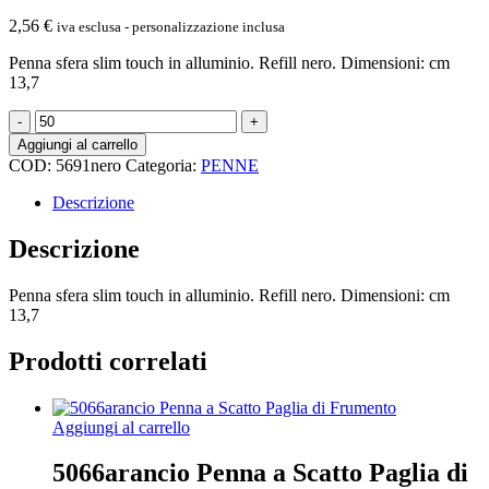
2,56
€
iva esclusa - personalizzazione inclusa
Penna sfera slim touch in alluminio. Refill nero. Dimensioni: cm
13,7
5691nero
Jole
Aggiungi al carrello
-
COD:
5691nero
Categoria:
PENNE
Penna
Sfera
Descrizione
Slim
Touch
Descrizione
In
Alluminio
Penna sfera slim touch in alluminio. Refill nero. Dimensioni: cm
quantità
13,7
Prodotti correlati
Aggiungi al carrello
5066arancio Penna a Scatto Paglia di