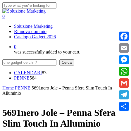
Skip
to
Close
main
Search
0
content
Menu
Soluzione Marketing
Rinnovo dominio
Catalogo Gadget 2026
Faceb
0
was successfully added to your cart.
Email
Cerca
Cerca
Messe
83
CALENDARI
83
564
prodotti
PENNE
564
What
prodotti
Home
PENNE
5691nero Jole – Penna Sfera Slim Touch In
Gmail
Alluminio
Teleg
5691nero Jole – Penna Sfera
Condi
Slim Touch In Alluminio