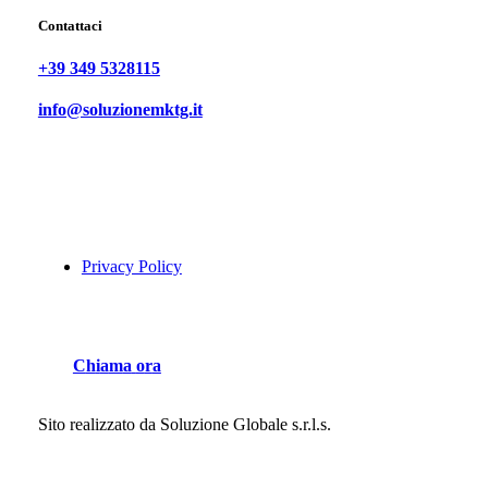
Contattaci
+39 349 5328115
info@soluzionemktg.it
Privacy Policy
C
h
i
a
m
a
o
r
a
Sito realizzato da
Soluzione Globale s.r.l.s.