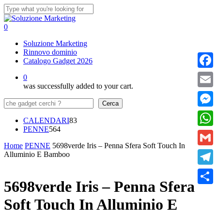
Skip
to
Close
main
Search
0
content
Menu
Soluzione Marketing
Rinnovo dominio
Catalogo Gadget 2026
Faceb
0
was successfully added to your cart.
Email
Cerca
Cerca
Messe
83
CALENDARI
83
564
prodotti
PENNE
564
What
prodotti
Home
PENNE
5698verde Iris – Penna Sfera Soft Touch In
Gmail
Alluminio E Bamboo
Teleg
5698verde Iris – Penna Sfera
Condi
Soft Touch In Alluminio E