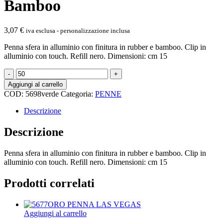
Bamboo
3,07
€
iva esclusa - personalizzazione inclusa
Penna sfera in alluminio con finitura in rubber e bamboo. Clip in
alluminio con touch. Refill nero. Dimensioni: cm 15
5698verde
Iris
Aggiungi al carrello
-
COD:
5698verde
Categoria:
PENNE
Penna
Sfera
Descrizione
Soft
Touch
Descrizione
In
Alluminio
Penna sfera in alluminio con finitura in rubber e bamboo. Clip in
E
alluminio con touch. Refill nero. Dimensioni: cm 15
Bamboo
quantità
Prodotti correlati
Aggiungi al carrello