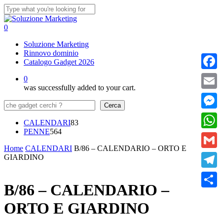
Skip
to
Close
main
Search
0
content
Menu
Soluzione Marketing
Rinnovo dominio
Catalogo Gadget 2026
Faceb
0
was successfully added to your cart.
Email
Cerca
Cerca
Messe
83
CALENDARI
83
564
prodotti
PENNE
564
What
prodotti
Home
CALENDARI
B/86 – CALENDARIO – ORTO E
Gmail
GIARDINO
Teleg
B/86 – CALENDARIO –
Condi
ORTO E GIARDINO