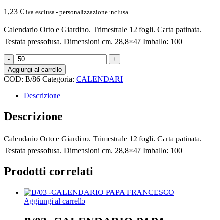
1,23
€
iva esclusa - personalizzazione inclusa
Calendario Orto e Giardino. Trimestrale 12 fogli. Carta patinata.
Testata pressofusa. Dimensioni cm. 28,8×47 Imballo: 100
B/86
-
Aggiungi al carrello
CALENDARIO
COD:
B/86
Categoria:
CALENDARI
-
ORTO
Descrizione
E
GIARDINO
Descrizione
quantità
Calendario Orto e Giardino. Trimestrale 12 fogli. Carta patinata.
Testata pressofusa. Dimensioni cm. 28,8×47 Imballo: 100
Prodotti correlati
Aggiungi al carrello