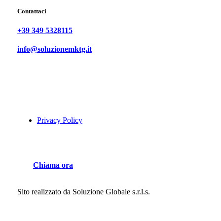
Contattaci
+39 349 5328115
info@soluzionemktg.it
Privacy Policy
C
h
i
a
m
a
o
r
a
Sito realizzato da
Soluzione Globale s.r.l.s.